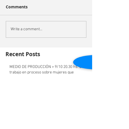
Comments
Write a comment...
Recent Posts
MEDIO DE PRODUCCIÓN > 9/10 20.30 hs. Un
trabajo en proceso sobre mujeres que
hicieron performance
PROYECTO PEQUEÑO 29/10 19.00 hs en el
ciclo La Xirgu: mujeres rupturistas hoy en la
cultura y el art
ESTRENAMOS LÍNEA HISTÓRICA en el
Festival Internacional de Dramaturgia. Los
sábado 2 y 9 de jun
MONUMENTAL concurso abierto del 9 de julio
al 11 de septiembre 2017