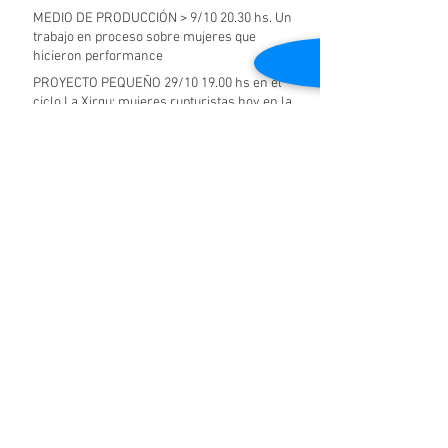
MEDIO DE PRODUCCIÓN > 9/10 20.30 hs. Un
trabajo en proceso sobre mujeres que
hicieron performance
PROYECTO PEQUEÑO 29/10 19.00 hs en el
ciclo La Xirgu: mujeres rupturistas hoy en la
cultura y el art
ESTRENAMOS LÍNEA HISTÓRICA en el
Festival Internacional de Dramaturgia. Los
sábado 2 y 9 de jun
MONUMENTAL concurso abierto del 9 de julio
al 11 de septiembre 2017
Archive
October 2018
(1)
1 post
September 2018
(1)
1 post
May 2018
(1)
1 post
July 2017
(1)
1 post
© 2023 by Sasha Blake. Proudly created